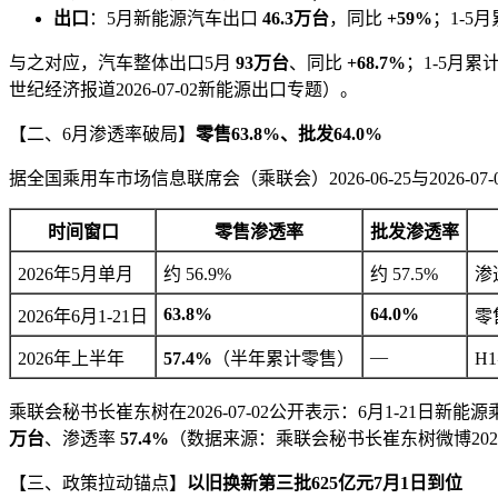
出口
：5月新能源汽车出口
46.3万台
，同比
+59%
；1-5
与之对应，汽车整体出口5月
93万台
、同比
+68.7%
；1-5月累
世纪经济报道2026-07-02新能源出口专题）。
【二、6月渗透率破局】
零售63.8%、批发64.0%
据全国乘用车市场信息联席会（乘联会）2026-06-25与2026-07
时间窗口
零售渗透率
批发渗透率
2026年5月单月
约 56.9%
约 57.5%
渗
63.8%
64.0%
2026年6月1-21日
零
—
2026年上半年
57.4%
（半年累计零售）
H
乘联会秘书长崔东树在2026-07-02公开表示：6月1-21日新
万台
、渗透率
57.4%
（数据来源：乘联会秘书长崔东树微博2026-07-0
【三、政策拉动锚点】
以旧换新第三批625亿元7月1日到位