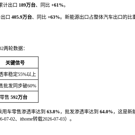
月累计出口
189万台
、同比
+61%
。
计出口
405.9万台
、同比
+63%
。新能源出口占整体汽车出口的比
-02两轮数据：
关键信号
透率稳定55%以上
售批发同步破60%
1零售
592万台
能源乘用车零售渗透率达到
63.8%
，批发渗透率达到
64.0%
，这是新
2、ithome转载2026-07-03）。