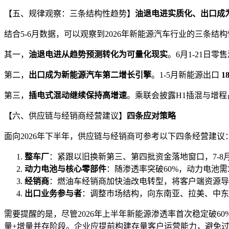
【五、规律观察：三条结构性趋势】
油退电进实质化、出口成
结合5-6月数据，可以观察到2026年新能源汽车行业的三条结
其一，
油退电进从趋势预测转化为可量化现实
。6月1-21日零
第二，
出口成为新能源汽车第二增长引擎
。1-5月新能源出口
1
第三，
插电式混动继续保持高增速
。乘联会披露H1插混与增
【六、供应链与经销商经营建议】
四条应对策略
面向2026年下半年，供应链与经销商可参考以下四条经营建议
整车厂
：紧跟以旧换新第三、第四批资金落地窗口，7-
动力电池与核心零部件
：随渗透率突破60%，动力电池
经销商
：燃油车经销商加快油改电转型，将客户端资源导
出口业务参与者
：调整市场结构，向东南亚、拉美、中东
需要提醒的是，尽管2026年上半年新能源渗透率首次稳定破6
量+增量并存阶段。企业应提前构建存量客户运营能力，避免