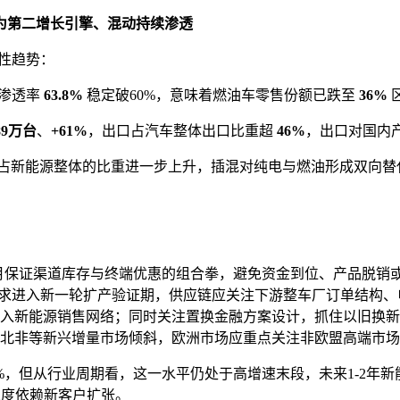
为第二增长引擎、混动持续渗透
构性趋势：
售渗透率
63.8%
稳定破60%，意味着燃油车零售份额已跌至
36%
89万台
、
+61%
，出口占汽车整体出口比重超
46%
，出口对国内
程占新能源整体的比重进一步上升，插混对纯电与燃油形成双向替
：
8月保证渠道库存与终端优惠的组合拳，避免资金到位、产品脱销
需求进入新一轮扩产验证期，供应链应关注下游整车厂订单结构、
入新能源销售网络；同时关注置换金融方案设计，抓住以旧换新
北非等新兴增量市场倾斜，欧洲市场应重点关注非欧盟高端市场（
0%，但从行业周期看，这一水平仍处于高增速末段，未来1-2
过度依赖新客户扩张。