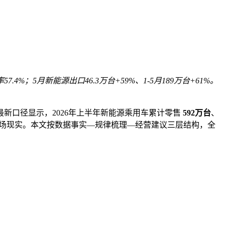
57.4%；5月新能源出口46.3万台+59%、1-5月189万台+61%。
最新口径显示，2026年上半年新能源乘用车累计零售
592万台
、
场现实。本文按数据事实—规律梳理—经营建议三层结构，全