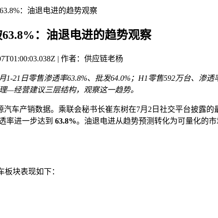
63.8%：油退电进的趋势观察
破63.8%：油退电进的趋势观察
7-07T01:00:03.038Z | 作者：供应链老杨
月1-21日零售渗透率63.8%、批发64.0%；H1零售592万台、渗透率
梳理—经营建议三层结构，观察这一趋势。
新能源汽车产销数据。乘联会秘书长崔东树在7月2日社交平台披露的
渗透率进一步达到
63.8%
。油退电进从趋势预测转化为可量化的市
汽车板块表现如下：