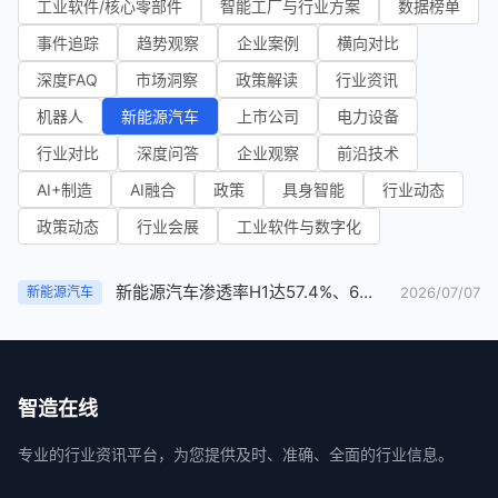
工业软件/核心零部件
智能工厂与行业方案
数据榜单
事件追踪
趋势观察
企业案例
横向对比
深度FAQ
市场洞察
政策解读
行业资讯
机器人
新能源汽车
上市公司
电力设备
行业对比
深度问答
企业观察
前沿技术
AI+制造
AI融合
政策
具身智能
行业动态
政策动态
行业会展
工业软件与数字化
新能源汽车渗透率H1达57.4%、6月零售破63.8%：油退电进的趋势观察
2026/07/07
新能源汽车
智造在线
专业的行业资讯平台，为您提供及时、准确、全面的行业信息。